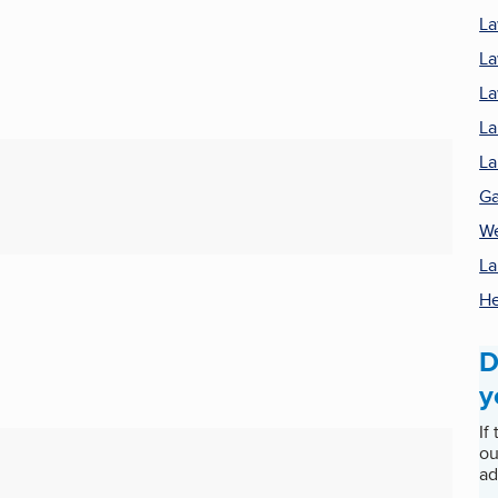
La
La
La
La
La
Ga
We
La
He
D
y
If
ou
ad